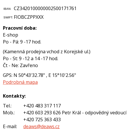
CZ3420100000002500171761
IBAN:
FIOBCZPPXXX
SWIFT:
Pracovní doba:
E-shop
Po - Pá: 9 -17 hod.
(Kamenná prodejna vchod z Korejské ul.)
Po - St: 9 -12 a 14 -17 hod.
Čt - Ne: Zavřeno
GPS: N 50°43'32.78" , E 15°10'2.56"
Podrobná mapa
Kontakty:
Tel.:
+420 483 317 117
Mob.:
+420 603 293 626 Petr Král - odpovědný vedouc
+420 725 363 433
E-mail:
deaws@deaws.cz