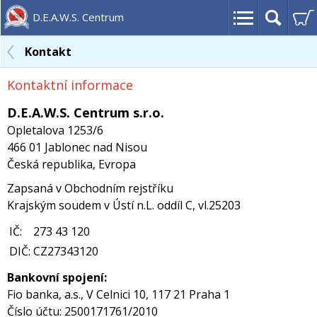
D.E.A.W.S. Centrum
Kontakt
Kontaktní informace
D.E.A.W.S. Centrum s.r.o.
Opletalova 1253/6
466 01 Jablonec nad Nisou
Česká republika, Evropa
Zapsaná v Obchodním rejstříku
Krajským soudem v Ústí n.L. oddíl C, vl.25203
IČ:
273 43 120
DIČ:
CZ27343120
Bankovní spojení:
Fio banka, a.s., V Celnici 10, 117 21 Praha 1
Číslo účtu: 2500171761/2010