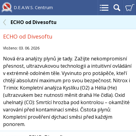
D.E.A.W.S. Centrum
ECHO od Divesoftu
ECHO od Divesoftu
Vloženo: 03. 06. 2026
Nová éra analýzy plynů je tady. Zažijte nekompromisní
přesnost, ultrazvukovou technologii a intuitivní ovládání
v extrémně odolném těle. Vyvinuto pro potápěče, kteří
chtějí absolutní maximum pro svou bezpečnost. Nitrox i
Trimix: Kompletní analýza Kyslíku (O2) a Hélia (He)
(ultrazvukem bez nutnosti měnit drahá He čidla). Oxid
uhelnatý (CO): Smrtící hrozba pod kontrolou – okamžité
varování před kontaminací směsi. Čistota plynů:
Kompletní prověření dýchací směsi před každým
ponorem.