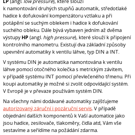
LP
(angl.
low pressure
), které slouží
k namontování druhých stupňů automatik, středotlaké
hadice k dofukování kompenzátoru vztlaku a při
potápění se suchým oblekem i hadice k dofukování
suchého obleku. Dále bývá vybaven jedním až dvěma
výstupy
HP
(angl.
high pressure
), které slouží k připojení
kontrolního manometru. Existují dva základní způsoby
upevnění automatiky k ventilu láhve, typ DIN a INT.
V systému DIN je automatika namontována k ventilu
láhve pomocí otočného kolečka s metrickým závitem,
v případě systému INT pomocí převlečeného třmenu. Při
koupi automatiky je možné si zvolit odpovídající systém.
V Evropě je v převaze používám systém DIN.
Na všechny námi dodávané automatiky zajišťujeme
autorizovaný záruční i pozáruční servis
. V případě
objednání dalších komponentů k Vaší automatice jako
jsou hadice, zesilovače, tlakoměry, čidla atd, Vám vše
sestavíme a seřídíme na požádání zdarma.