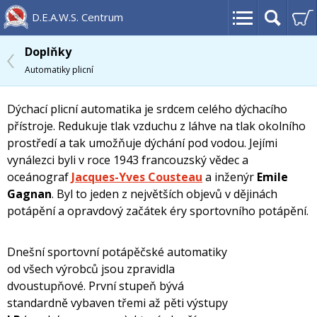
D.E.A.W.S. Centrum
Doplňky
Automatiky plicní
Dýchací plicní automatika je srdcem celého dýchacího
přístroje. Redukuje tlak vzduchu z láhve na tlak okolního
prostředí a tak umožňuje dýchání pod vodou. Jejími
vynálezci byli v roce 1943 francouzský vědec a
oceánograf
Jacques-Yves Cousteau
a inženýr
Emile
Gagnan
. Byl to jeden z největších objevů v dějinách
potápění a opravdový začátek éry sportovního potápění.
Dnešní sportovní potápěčské automatiky
od všech výrobců jsou zpravidla
dvoustupňové. První stupeň bývá
standardně vybaven třemi až pěti výstupy