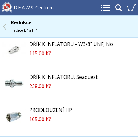
D.E.A.W.S. Centrum
Redukce
Hadice LP a HP
DŘÍK K INFLÁTORU - W3/8" UNF, No
115,00 Kč
DŘÍK K INFLÁTORU, Seaquest
228,00 Kč
PRODLOUŽENÍ HP
165,00 Kč