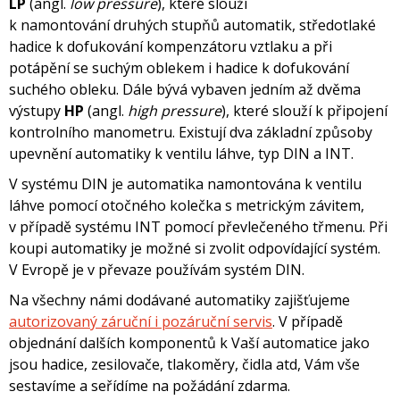
LP
(angl.
low pressure
), které slouží
k namontování druhých stupňů automatik, středotlaké
hadice k dofukování kompenzátoru vztlaku a při
potápění se suchým oblekem i hadice k dofukování
suchého obleku. Dále bývá vybaven jedním až dvěma
výstupy
HP
(angl.
high pressure
), které slouží k připojení
kontrolního manometru. Existují dva základní způsoby
upevnění automatiky k ventilu láhve, typ DIN a INT.
V systému DIN je automatika namontována k ventilu
láhve pomocí otočného kolečka s metrickým závitem,
v případě systému INT pomocí převlečeného třmenu. Při
koupi automatiky je možné si zvolit odpovídající systém.
V Evropě je v převaze používám systém DIN.
Na všechny námi dodávané automatiky zajišťujeme
autorizovaný záruční i pozáruční servis
. V případě
objednání dalších komponentů k Vaší automatice jako
jsou hadice, zesilovače, tlakoměry, čidla atd, Vám vše
sestavíme a seřídíme na požádání zdarma.