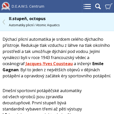
D.E.A.W.S. Centrum
II.stupeň, octopus
Automatiky plicní / Atomic Aquatics
Dýchací plicní automatika je srdcem celého dýchacího
přístroje. Redukuje tlak vzduchu z láhve na tlak okolního
prostředí a tak umožňuje dýchání pod vodou. Jejími
vynálezci byli v roce 1943 francouzský vědec a
oceánograf
Jacques-Yves Cousteau
a inženýr
Emile
Gagnan
. Byl to jeden z největších objevů v dějinách
potápění a opravdový začátek éry sportovního potápění.
Dnešní sportovní potápěčské automatiky
od všech výrobců jsou zpravidla
dvoustupňové. První stupeň bývá
standardně vybaven třemi až pěti výstupy