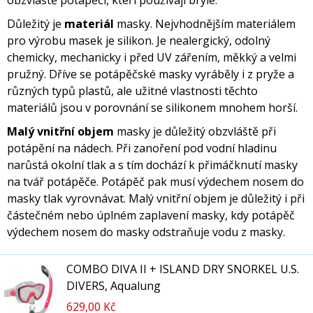
obzvláště potápěči, kteří používají brýle.
Důležitý je
materiál
masky. Nejvhodnějším materiálem
pro výrobu masek je silikon. Je nealergický, odolný
chemicky, mechanicky i před UV zářením, měkký a velmi
pružný. Dříve se potápěčské masky vyráběly i z pryže a
různých typů plastů, ale užitné vlastnosti těchto
materiálů jsou v porovnání se silikonem mnohem horší.
Malý vnitřní objem
masky je důležitý obzvláště při
potápění na nádech. Při zanoření pod vodní hladinu
narůstá okolní tlak a s tím dochází k přimáčknutí masky
na tvář potápěče. Potápěč pak musí výdechem nosem do
masky tlak vyrovnávat. Malý vnitřní objem je důležitý i při
částečném nebo úplném zaplavení masky, kdy potápěč
výdechem nosem do masky odstraňuje vodu z masky.
COMBO DIVA II + ISLAND DRY SNORKEL U.S.
DIVERS, Aqualung
629,00 Kč