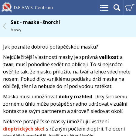
D.E.A.W.S. Centrum
Set - maska+šnorchl
Masky
Jak poznáte dobrou potápěčskou masku?
Nejdůležitější vlastností masky je správná
velikost
a
tvar
,
musí pohodlně sedět na obličeji.
To si nejsnáze
ověříte tak, že masku přiložíte na tvář a lehce vdechnete
nosem. Pokud díky vzniklému podtlaku drží maska na
obličeji, těsní a nebude do ní pod vodou zatékat.
Maska musí umožňovat
dobrý rozhled
. Díky širokému
zornému úhlu může potápěč snadno udržovat vizuální
kontakt se svým partnerem a zároveň sledovat okolí.
Některé potápěčské masky umožňují i vsazení
dioptrických skel
s různým počtem dioptrií. To ocení