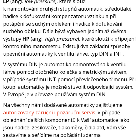
LP
(angl.
low pressure
), které slouží
k namontování druhých stupňů automatik, středotlaké
hadice k dofukování kompenzátoru vztlaku a při
potápění se suchým oblekem i hadice k dofukování
suchého obleku. Dále bývá vybaven jedním až dvěma
výstupy
HP
(angl.
high pressure
), které slouží k připojení
kontrolního manometru. Existují dva základní způsoby
upevnění automatiky k ventilu láhve, typ DIN a INT.
V systému DIN je automatika namontována k ventilu
láhve pomocí otočného kolečka s metrickým závitem,
v případě systému INT pomocí převlečeného třmenu. Při
koupi automatiky je možné si zvolit odpovídající systém.
V Evropě je v převaze používám systém DIN.
Na všechny námi dodávané automatiky zajišťujeme
autorizovaný záruční i pozáruční servis
. V případě
objednání dalších komponentů k Vaší automatice jako
jsou hadice, zesilovače, tlakoměry, čidla atd, Vám vše
sestavíme a seřídíme na požádání zdarma.