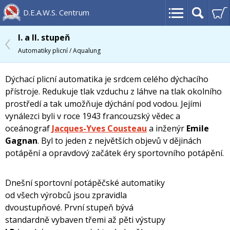
D.E.A.W.S. Centrum
I. a II. stupeň
Automatiky plicní / Aqualung
Dýchací plicní automatika je srdcem celého dýchacího
přístroje. Redukuje tlak vzduchu z láhve na tlak okolního
prostředí a tak umožňuje dýchání pod vodou. Jejími
vynálezci byli v roce 1943 francouzský vědec a
oceánograf
Jacques-Yves Cousteau
a inženýr
Emile
Gagnan
. Byl to jeden z největších objevů v dějinách
potápění a opravdový začátek éry sportovního potápění.
Dnešní sportovní potápěčské automatiky
od všech výrobců jsou zpravidla
dvoustupňové. První stupeň bývá
standardně vybaven třemi až pěti výstupy