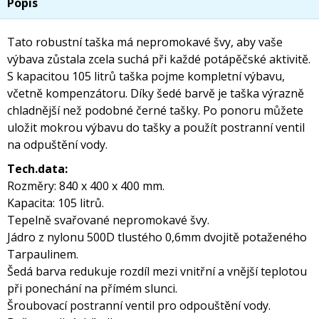
Popis
Tato robustní taška má nepromokavé švy, aby vaše
výbava zůstala zcela suchá při každé potápěčské aktivitě.
S kapacitou 105 litrů taška pojme kompletní výbavu,
včetně kompenzátoru. Díky šedé barvě je taška výrazně
chladnější než podobné černé tašky. Po ponoru můžete
uložit mokrou výbavu do tašky a použít postranní ventil
na odpuštění vody.
Tech.data:
Rozměry: 840 x 400 x 400 mm.
Kapacita: 105 litrů.
Tepelně svařované nepromokavé švy.
Jádro z nylonu 500D tlustého 0,6mm dvojitě potaženého
Tarpaulinem.
Šedá barva redukuje rozdíl mezi vnitřní a vnější teplotou
při ponechání na přímém slunci.
Šroubovací postranní ventil pro odpouštění vody.