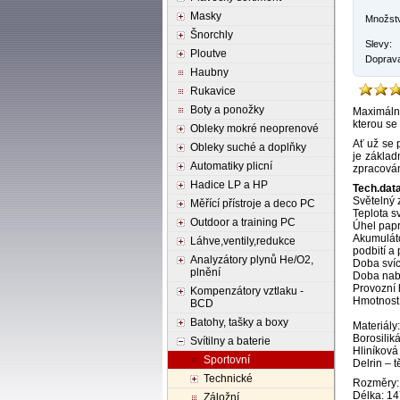
Masky
Množstv
Šnorchly
Slevy:
Ploutve
Doprav
Haubny
Rukavice
Boty a ponožky
Maximáln
kterou se
Obleky mokré neoprenové
Ať už se 
Obleky suché a doplňky
je základ
Automatiky plicní
zpracován
Hadice LP a HP
Tech.dat
Světelný 
Měřící přístroje a deco PC
Teplota s
Outdoor a training PC
Úhel papr
Akumuláto
Láhve,ventily,redukce
podbití a 
Analyzátory plynů He/O2,
Doba svíc
plnění
Doba nabí
Provozní 
Kompenzátory vztlaku -
Hmotnost:
BCD
Batohy, tašky a boxy
Materiály:
Borosilik
Svítilny a baterie
Hliníková
Sportovní
Delrin – t
Technické
Rozměry:
Délka: 1
Záložní