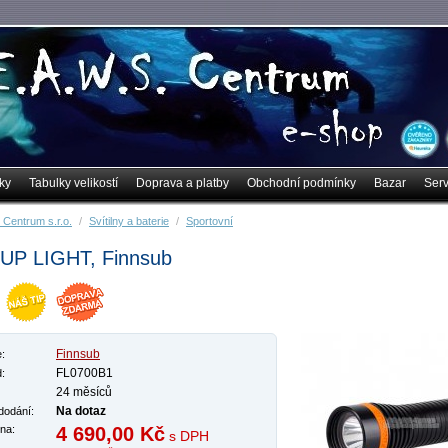
ky
Tabulky velikostí
Doprava a platby
Obchodní podmínky
Bazar
Serv
 Centrum s.r.o.
/
Svítilny a baterie
/
Sportovní
UP LIGHT, Finnsub
Finnsub
:
FL0700B1
d:
24 měsíců
Na dotaz
dodání:
na:
4 690,00
Kč
s DPH