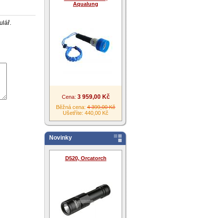
Aqualung
ulář.
3 959,00 Kč
Cena:
Běžná cena:
4 399,00 Kč
Ušetříte: 440,00 Kč
Novinky
D520, Orcatorch