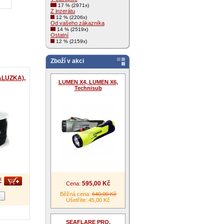
17 % (2971x)
Z inzerátu
12 % (2206x)
Od vašeho zákazníka
14 % (2519x)
Ostatní
12 % (2159x)
Zboží v akci
LUZKA),
LUMEN X4, LUMEN X6,
Technisub
č
595,00 Kč
Cena:
Běžná cena:
640,00 Kč
Ušetříte: 45,00 Kč
SEAFLARE PRO,