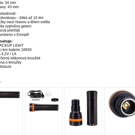
la: 34 mm
lavy: 43 mm
vlastnosti:
oboskopu – bliká až 10 dní
užky mezi hlavou a tělem světla
tla vyplněna gelem
roti přehřátí
yrobeno v Evropě!
bsahuje:
 BACKUP LIGHT
Li-Ion baterie 18650
 4,2V / 1A
erný silikonový kroužek
 na o-kroužky
obsluze
: