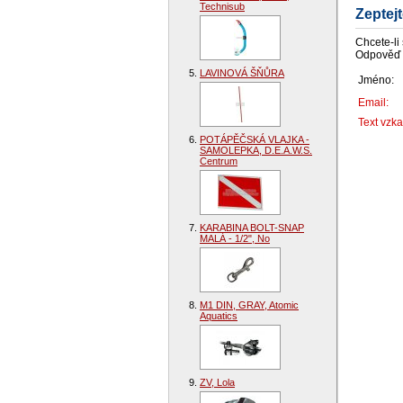
Technisub
Zeptej
Chcete-li
Odpověď 
LAVINOVÁ ŠŇŮRA
Jméno:
Email:
Text vzka
POTÁPĚČSKÁ VLAJKA -
SAMOLEPKA, D.E.A.W.S.
Centrum
KARABINA BOLT-SNAP
MALÁ - 1/2", No
M1 DIN, GRAY, Atomic
Aquatics
ZV, Lola