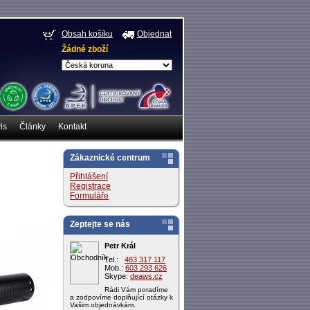
Obsah košíku
Objednat
Žádné zboží
is
Články
Kontakt
Zákaznické centrum
Přihlášení
Registrace
Formuláře
Zeptejte se nás
Petr Král
Tel.:
483 317 117
Mob.:
603 293 626
Skype:
deaws.cz
Rádi Vám poradíme
a zodpovíme doplňující otázky k
Vašim objednávkám.