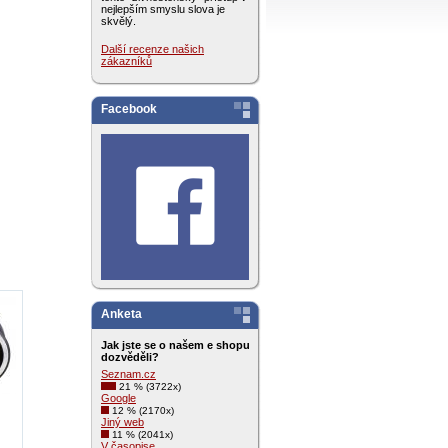
nejlepším smyslu slova je
skvělý.
Další recenze našich
zákazníků
Facebook
Anketa
Jak jste se o našem e shopu
dozvěděli?
Seznam.cz
21 % (3722x)
Google
12 % (2170x)
Jiný web
11 % (2041x)
V časopise