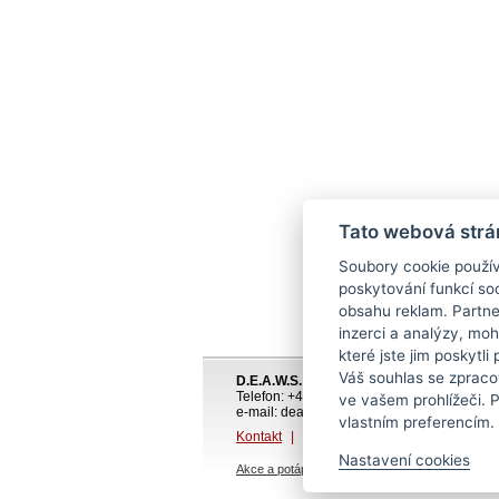
Tato webová strá
Soubory cookie použív
poskytování funkcí soc
obsahu reklam. Partne
inzerci a analýzy, mo
které jste jim poskytli
Váš souhlas se zpraco
D.E.A.W.S. Centrum s.r.o.
Telefon: +420 483 317 117
ve vašem prohlížeči. 
e-mail: deaws@deaws.cz
vlastním preferencím.
Kontakt
|
Obchodní podmínky
|
Ochrana
Nastavení cookies
Akce a potápěčské zájezdy
•
UW fotografie P.