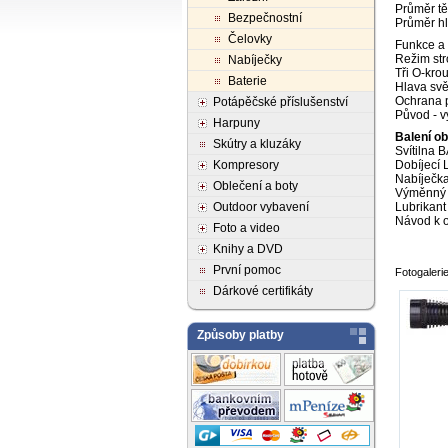
Průměr tě
Bezpečnostní
Průměr h
Čelovky
Funkce a 
Režim str
Nabíječky
Tři O-kro
Baterie
Hlava svě
Ochrana p
Potápěčské příslušenství
Původ - v
Harpuny
Balení o
Skútry a kluzáky
Svítilna
Kompresory
Dobíjecí 
Nabíječka
Oblečení a boty
Výměnný č
Outdoor vybavení
Lubrikant
Návod k 
Foto a video
Knihy a DVD
První pomoc
Fotogalerie
Dárkové certifikáty
Způsoby platby