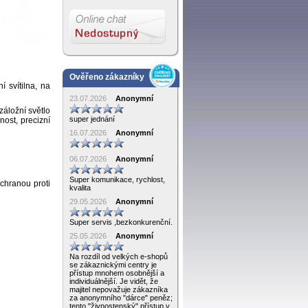
Ověřeno zákazníky
 svítilna, na
23.07.2026
Anonymní
záložní světlo
super jednání
ost, precizní
16.07.2026
Anonymní
06.07.2026
Anonymní
Super komunikace, rychlost,
ochranou proti
kvalita
29.05.2026
Anonymní
Super servis ,bezkonkurenční.
25.05.2026
Anonymní
Na rozdíl od velkých e-shopů
se zákaznickými centry je
přístup mnohem osobnější a
individuálnější. Je vidět, že
majitel nepovažuje zákazníka
za anonymního "dárce" peněz;
tento "živnostenský" přístup v