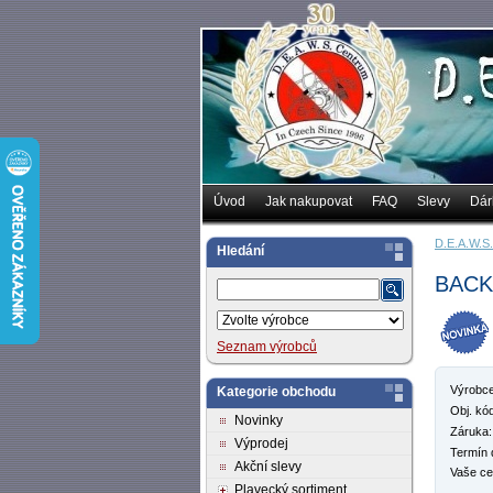
Úvod
Jak nakupovat
FAQ
Slevy
Dár
D.E.A.W.S.
Hledání
BACK
Seznam výrobců
Výrobce
Kategorie obchodu
Obj. kó
Novinky
Záruka:
Výprodej
Termín 
Akční slevy
Vaše ce
Plavecký sortiment