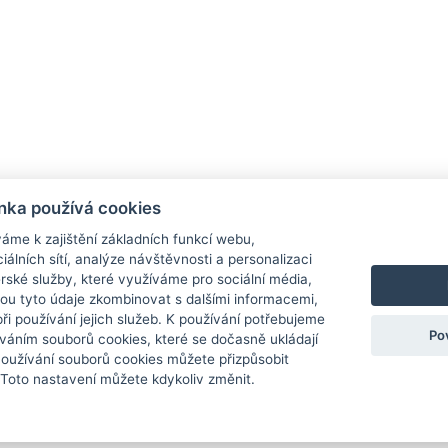
nka používá cookies
áme k zajištění základních funkcí webu,
iálních sítí, analýze návštěvnosti a personalizaci
rské služby, které využíváme pro sociální média,
hou tyto údaje zkombinovat s dalšími informacemi,
 při používání jejich služeb. K používání potřebujeme
Po
váním souborů cookies, které se dočasně ukládají
Používání souborů cookies můžete přizpůsobit
 Toto nastavení můžete kdykoliv změnit.
 osobních údajů
|
Nastavení cookies
|
Mobilní verze
K.