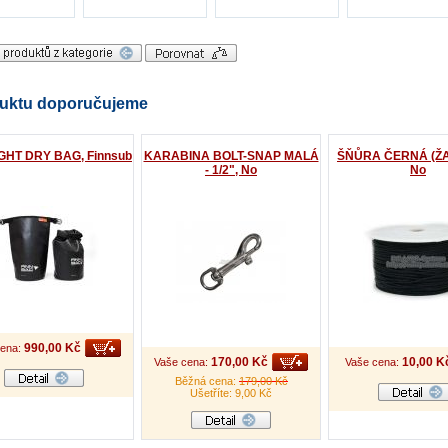
uktu doporučujeme
IGHT DRY BAG, Finnsub
KARABINA BOLT-SNAP MALÁ
ŠŇŮRA ČERNÁ (ŽA
- 1/2", No
No
990,00 Kč
ena:
170,00 Kč
10,00 K
Vaše cena:
Vaše cena:
Běžná cena:
179,00 Kč
Ušetříte: 9,00 Kč