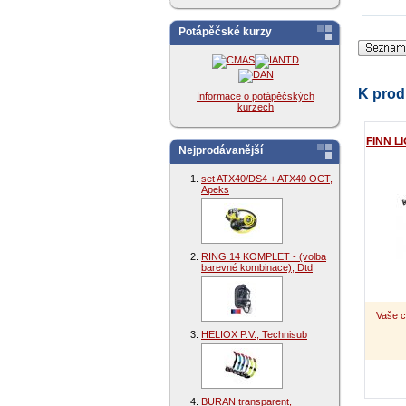
Potápěčské kurzy
K prod
Informace o potápěčských
kurzech
FINN L
Nejprodávanější
set ATX40/DS4 + ATX40 OCT,
Apeks
RING 14 KOMPLET - (volba
barevné kombinace), Dtd
Vaše c
HELIOX P.V., Technisub
BURAN transparent,