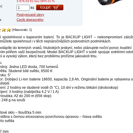
3 876,03
Kč bez DPH 21 %
í:
ks
Poskytované slevy
a:
Ceník dopravného
(Hlasovalo: 1)
í spolehlivost v kapesním balení. To je BACKUP LIGHT – nekompromisní záložní
 můžete spolehnout i v těch nejnáročnějších podvodních podmínkách.
potápíte do temných vraků, hlubokých jeskyní, nebo plánujete noční ponor, kvalitní 
ním pilířem vaší bezpečnosti. Model BACKUP LIGHT v sobě spojuje extrémní odoln
í a vysoký výkon, který bez problému prořízne jakoukoli tmu.
a:
zdroj: Jedna LED dioda, 700 lumenů
větla: Studené bílé světlo, 6500 K
sku: 5°
r: Dobíjecí Li-Ion baterie 18650, kapacita 2,6 Ah, Originální baterie je vybavena 
přebití
ení: 2 hodiny ve studené vodě (5 °C), 10 dní v režimu blikání (stroboskop)
jení: 3 hodiny (nabíječka 4,2 V / 1 A)
hloubka: Až do 200 m (656 stop)
 248 g na souši
átové sklo – tloušťka 5 mm
 slitina s černou eloxovanou povrchovou úpravou – hlava světla
ělo světla
47 mm