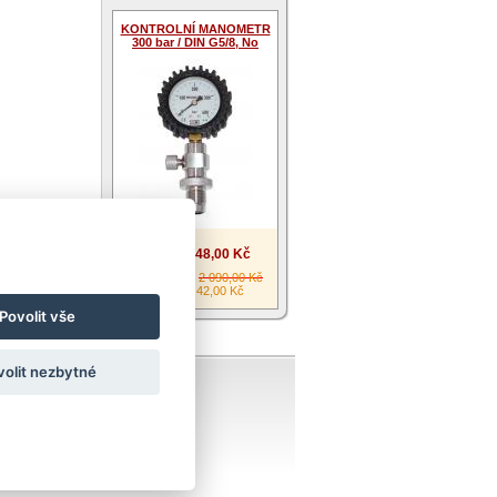
KONTROLNÍ MANOMETR
300 bar / DIN G5/8, No
2 048,00 Kč
Cena:
Běžná cena:
2 090,00 Kč
Ušetříte: 42,00 Kč
Povolit vše
volit nezbytné