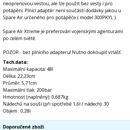
neoprenovou vestou, ale lze použít bez vesty i pro
potápění. Plnící adaptér není součástí dodávky jakou u
Spare Air určeného pro potápěče ( model 300PKYL ).
Spare Air Xtreme je preferován vojenskými agenturami
po celém světě.
POZOR - bez plnícího adapteru! Nutno dokoupit vzlášť.
Tech.data:
Maximální kapacita: 48l
Délka: 22,23cm
Průměr: 5,71cm
Maximální tlak: 200bar
Hmotnost (naplněný): 0,687kg
Nádechů na souši (při spotřebě 1,6l / nádech): 30
Objem : 0,28l
Doporučené zboží