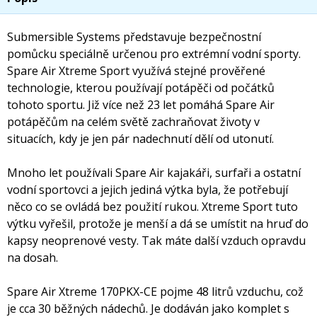
Submersible Systems představuje bezpečnostní
pomůcku speciálně určenou pro extrémní vodní sporty.
Spare Air Xtreme Sport využívá stejné prověřené
technologie, kterou používají potápěči od počátků
tohoto sportu. Již více než 23 let pomáhá Spare Air
potápěčům na celém světě zachraňovat životy v
situacích, kdy je jen pár nadechnutí dělí od utonutí.
Mnoho let používali Spare Air kajakáři, surfaři a ostatní
vodní sportovci a jejich jediná výtka byla, že potřebují
něco co se ovládá bez použití rukou. Xtreme Sport tuto
výtku vyřešil, protože je menší a dá se umístit na hruď do
kapsy neoprenové vesty. Tak máte další vzduch opravdu
na dosah.
Spare Air Xtreme 170PKX-CE pojme 48 litrů vzduchu, což
je cca 30 běžných nádechů. Je dodáván jako komplet s